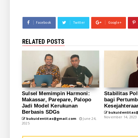
Facebook
Twitter
Google+
RELATED POSTS
Sulsel Memimpin Harmoni:
Stabilitas Pol
Makassar, Parepare, Palopo
bagi Pertum
Jadi Model Kerukunan
Kesejahteraa
Berbasis SDGs
bukuidentitas
November 14, 2023
bukuidentitas@gmail.com
June 24,
2025