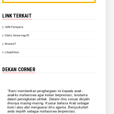
Evaluasi Program Kerja Tahun
2024 ...
LINK TERKAIT
December 14, 2024
BERITA FAKULTAS
IAIN Parepare
Gali Spirit Sultan Bone, Mahasiswa
SPI IAIN Parepare Tampil ...
Diktis Kemenag RI
November 20, 2024
Moraref
BERITA FAKULTAS
Litapdimas
Kaprodi SPI IAIN Parepare Jadi
Keynote Speaker pada Webinar ...
DEKAN CORNER
November 20, 2024
BERITA FAKULTAS
FUAD Finalisasi Dokumen IKU IKT
"Kami memberikan penghargaan ini kepada anak-
October 31, 2024
anakku mahasiswa agar kalian berprestasi, terutama
dalam peningkatan akhlak. Dalami ilmu sesuai disiplin
UNCATEGORIZED
ilmunya masing-masing. Kuasai bahasa Arab sebagai
kunci atau alat menguasai ilmu agama. Bersyukurlah
Pimpinan FUAD dan Para Ketua
anda terpilih sebagai mahasiswa berprestasi,
Rombel Berkomitmen Mengawal
pertahankan prestasinya, terutama akhlak kalian.