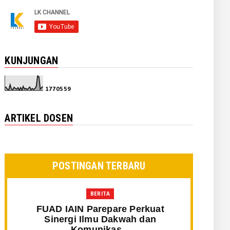
KUNJUNGAN
1
7
7
0
5
5
9
ARTIKEL DOSEN
POSTINGAN TERBARU
BERITA
FUAD IAIN Parepare Perkuat
Sinergi Ilmu Dakwah dan
Komunikas...