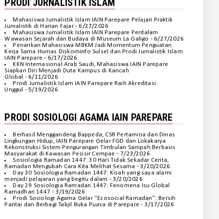
PRODI JURNALISTIK ISLAM
Mahasiswa Jurnalistik Islam IAIN Parepare Pelajari Praktik
Jurnalistik di Harian Fajar
- 6/27/2026
Mahasiswa Jurnalistik Islam IAIN Parepare Perdalam
Wawasan Sejarah dan Budaya di Museum La Galigo
- 6/27/2026
Penarikan Mahasiswa MBKM Jadi Momentum Penguatan
Kerja Sama Humas Diskominfo Sulsel dan Prodi Jurnalistik Islam
IAIN Parepare
- 6/17/2026
KKN Internasional Arab Saudi, Mahasiswa IAIN Parepare
Siapkan Diri Menjadi Duta Kampus di Kancah
Global
- 6/11/2026
Prodi Jurnalistik Islam IAIN Parepare Raih Akreditasi
Unggul
- 5/19/2026
PRODI SOSIOLOGI AGAMA IAIN PAREPARE
Berhasil Menggandeng Bappeda, CSR Pertamina dan Dinas
Lingkungan Hidup, IAIN Parepare Gelar FGD dan Lokakarya
Rekonstruksi Sistem Pengurangan Timbulan Sampah Berbasis
Masyarakat di Kawasan Pesisir Cempae
- 7/23/2026
Sosiologia Ramadan 1447: 30 Hari Tidak Sekadar Cerita,
Ramadan Mengubah Cara Kita Melihat Sesama
- 3/20/2026
Day 30 Sosiologia Ramadan 1447: Kisah yang saya alami
menjadi pelajaran yang begitu dalam
- 3/20/2026
Day 29 Sosiologia Ramadan 1447: Fenomena Isu Global
Ramadhan 1447
- 3/19/2026
Prodi Sosiologi Agama Gelar “Ecosocial Ramadan”: Bersih
Pantai dan Berbagi Takjil Buka Puasa di Parepare
- 3/17/2026