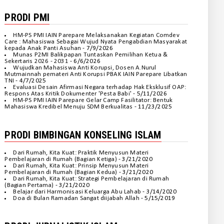
PRODI PMI
HM-PS PMI IAIN Parepare Melaksanakan Kegiatan Comdev
Care : Mahasiswa Sebagai Wujud Nyata Pengabdian Masyarakat
kepada Anak Panti Asuhan
- 7/9/2026
Munas P2MI Balikpapan Tuntaskan Pemilihan Ketua &
Sekertaris 2026 - 2031
- 6/6/2026
Wujudkan Mahasiswa Anti Korupsi, Dosen A.Nurul
Mutmainnah pemateri Anti Korupsi PBAK IAIN Parepare Libatkan
TNI
- 4/7/2025
Evaluasi Desain Afirmasi Negara terhadap Hak Eksklusif OAP:
Respons Atas Kritik Dokumenter 'Pesta Babi'
- 5/11/2026
HM-PS PMI IAIN Parepare Gelar Camp Fasilitator: Bentuk
Mahasiswa Kredibel Menuju SDM Berkualitas
- 11/23/2025
PRODI BIMBINGAN KONSELING ISLAM
Dari Rumah, Kita Kuat: Praktik Menyusun Materi
Pembelajaran di Rumah (Bagian Ketiga)
- 3/21/2020
Dari Rumah, Kita Kuat: Prinsip Menyusun Materi
Pembelajaran di Rumah (Bagian Kedua)
- 3/21/2020
Dari Rumah, Kita Kuat: Strategi Pembelajaran di Rumah
(Bagian Pertama)
- 3/21/2020
Belajar dari Harmonisasi Keluarga Abu Lahab
- 3/14/2020
Doa di Bulan Ramadan Sangat diijabah Allah
- 5/15/2019