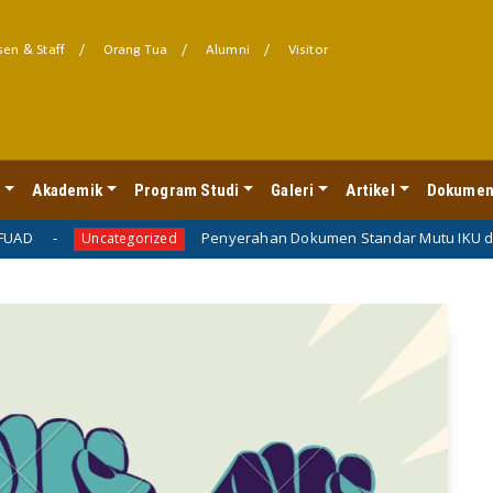
en & Staff
Orang Tua
Alumni
Visitor
l
Akademik
Program Studi
Galeri
Artikel
Dokumen
Penyerahan Dokumen Standar Mutu IKU dan IKT FUAD Ber
tegorized