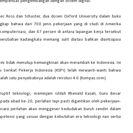
 memperluas pengembangan dengan sistem digital.
lec Ross dan Schuster, dua dosen Oxford University dalam buku
gkap bahwa dari 700 jenis pekerjaan yang di studi di Amerika
komputerisasi, dan 47 persen di antara lapangan kerja tersebut
 perubahan kadangkala memang sulit diatasi bahkan diantisipasi
ini tidak menutup kemungkinan akan merambah ke Indonesia. Ini
i Serikat Pekerja Indonesia (KSPI) telah mewanti-wanti bahwa
 salah satu penyebabnya adalah revolusi 4.0 (Kompas.com).
ruptif teknologi, meminjam istilah Rhenald Kasali, Guru Besar
ada abad ke-20, perlahan tapi pasti digantikan oleh pekerjaan-
secara perlahan akan menggeser kedudukan buruh sendiri dalam
mpetensi yang sesuai dengan kebutuhan era teknologi nan serba