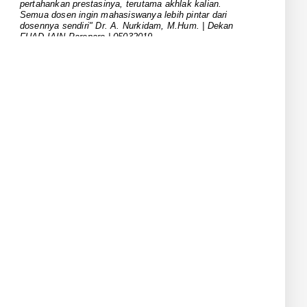
Per...
Semua dosen ingin mahasiswanya lebih pintar dari
dosennya sendiri" Dr. A. Nurkidam, M.Hum. | Dekan
October 06, 2024
FUAD IAIN Parepare | 05032019
UNCATEGORIZED
Rapat Akademik FUAD: Dekan
Tekankan Peningkatan Mutu
Akademi...
August 15, 2024
UNCATEGORIZED
Kaprodi FUAD Menyerahkan
Dokumen RTL dan Kurikulum pada
Penu...
July 21, 2024
UNCATEGORIZED
Pimpinan dan Kaprodi FUAD Rapat
Kerja dan Penyusunan Dokumen...
July 19, 2024
UNCATEGORIZED