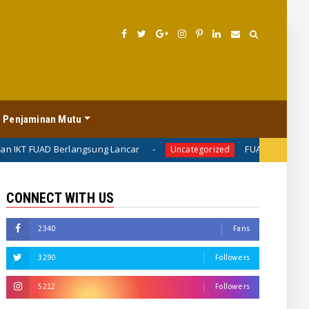
 Penjaminan Mutu
langsung Lancar
FUAD Rapat Monitoring dan Eva
Uncategorized
CONNECT WITH US
2340
Fans
3290
Followers
5212
Followers