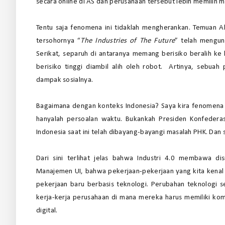
secara online di AS dan perusahaan tersebut lebih memilih
Tentu saja fenomena ini tidaklah mengherankan. Temuan A
tersohornya “
The Industries of The Future
” telah mengun
Serikat, separuh di antaranya memang berisiko beralih ke 
berisiko tinggi diambil alih oleh robot. Artinya, sebuah
dampak sosialnya.
Bagaimana dengan konteks Indonesia? Saya kira fenomena 
hanyalah persoalan waktu. Bukankah Presiden Konfederas
Indonesia saat ini telah dibayang-bayangi masalah PHK. Dan
Dari sini terlihat jelas bahwa Industri 4.0 membawa dis
Manajemen UI, bahwa pekerjaan-pekerjaan yang kita kenal p
pekerjaan baru berbasis teknologi. Perubahan teknologi 
kerja-kerja perusahaan di mana mereka harus memiliki ko
digital.