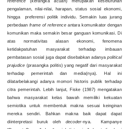
reference
(kerangka acuan) merupakan keseluruhan
pengalaman, nilai-nilai, harapan, status sosial ekonomi,
hingga preferensi politik individu. Semakin luas jurang
perbedaan
frame of reference
antara komunikator dengan
komunikan maka semakin besar ganguan komunikasi. Di
atas normativitas alasan ekonomi, fenomena
ketidakpatuhan masyarakat terhadap imbauan
pembatasan sosial juga dapat disebabkan adanya
political
prajudice
(prasangka politis) yang negatif dari masyarakat
terhadap pemerintah dan media(nya). Hal ini
dilatarbelakangi adanya momori historis publik terhadap
citra pemerintah. Lebih lanjut, Fiske (1987) mengatakan
bahwa masyarakat kelas bawah memiliki kekuatan
semiotika untuk membentuk makna sesuai keinginan
mereka sendiri. Bahkan makna baik dapat dapat
diinterpretasi buruk oleh
decoder
-nya. Kampanye