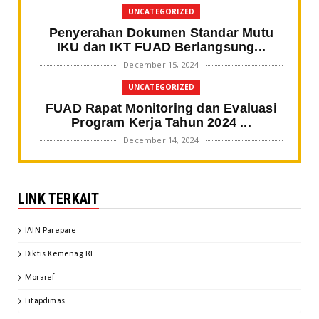
UNCATEGORIZED
Penyerahan Dokumen Standar Mutu
IKU dan IKT FUAD Berlangsung...
December 15, 2024
UNCATEGORIZED
FUAD Rapat Monitoring dan Evaluasi
Program Kerja Tahun 2024 ...
December 14, 2024
BERITA FAKULTAS
Gali Spirit Sultan Bone, Mahasiswa
LINK TERKAIT
SPI IAIN Parepare Tampil ...
November 20, 2024
IAIN Parepare
BERITA FAKULTAS
Diktis Kemenag RI
Kaprodi SPI IAIN Parepare Jadi
Keynote Speaker pada Webinar ...
Moraref
"Kami memberikan penghargaan ini kepada anak-anakku
November 20, 2024
mahasiswa agar kalian berprestasi, terutama dalam
Litapdimas
peningkatan akhlak. Dalami ilmu sesuai disiplin ilmunya
BERITA FAKULTAS