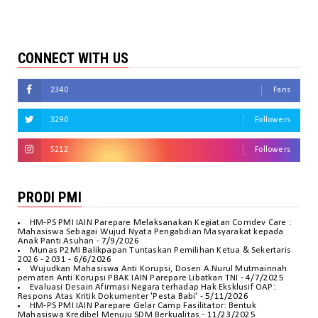
CONNECT WITH US
2340
Fans
3290
Followers
5212
Followers
PRODI PMI
HM-PS PMI IAIN Parepare Melaksanakan Kegiatan Comdev Care :
Mahasiswa Sebagai Wujud Nyata Pengabdian Masyarakat kepada
Anak Panti Asuhan
- 7/9/2026
Munas P2MI Balikpapan Tuntaskan Pemilihan Ketua & Sekertaris
2026 - 2031
- 6/6/2026
Wujudkan Mahasiswa Anti Korupsi, Dosen A.Nurul Mutmainnah
pemateri Anti Korupsi PBAK IAIN Parepare Libatkan TNI
- 4/7/2025
Evaluasi Desain Afirmasi Negara terhadap Hak Eksklusif OAP:
Respons Atas Kritik Dokumenter 'Pesta Babi'
- 5/11/2026
HM-PS PMI IAIN Parepare Gelar Camp Fasilitator: Bentuk
Mahasiswa Kredibel Menuju SDM Berkualitas
- 11/23/2025