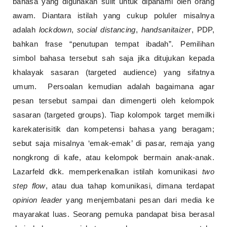
bahasa yang digunakan sulit untuk dipahami oleh orang
awam. Diantara istilah yang cukup poluler misalnya
adalah
lockdown
,
social distancing
,
handsanitaizer
, PDP,
bahkan frase “penutupan tempat ibadah”. Pemilihan
simbol bahasa tersebut sah saja jika ditujukan kepada
khalayak sasaran (targeted audience) yang sifatnya
umum. Persoalan kemudian adalah bagaimana agar
pesan tersebut sampai dan dimengerti oleh kelompok
sasaran (targeted groups). Tiap kolompok target memilki
karekaterisitik dan kompetensi bahasa yang beragam;
sebut saja misalnya ‘emak-emak’ di pasar, remaja yang
nongkrong di kafe, atau kelompok bermain anak-anak.
Lazarfeld dkk. memperkenalkan istilah komunikasi
two
step flow
, atau dua tahap komunikasi, dimana terdapat
opinion leader
yang menjembatani pesan dari media ke
mayarakat luas. Seorang pemuka pandapat bisa berasal