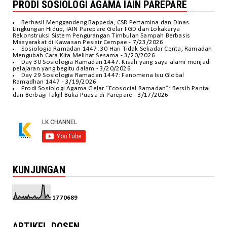
PRODI SOSIOLOGI AGAMA IAIN PAREPARE
Berhasil Menggandeng Bappeda, CSR Pertamina dan Dinas
Lingkungan Hidup, IAIN Parepare Gelar FGD dan Lokakarya
Rekonstruksi Sistem Pengurangan Timbulan Sampah Berbasis
Masyarakat di Kawasan Pesisir Cempae
- 7/23/2026
Sosiologia Ramadan 1447: 30 Hari Tidak Sekadar Cerita, Ramadan
Mengubah Cara Kita Melihat Sesama
- 3/20/2026
Day 30 Sosiologia Ramadan 1447: Kisah yang saya alami menjadi
pelajaran yang begitu dalam
- 3/20/2026
Day 29 Sosiologia Ramadan 1447: Fenomena Isu Global
Ramadhan 1447
- 3/19/2026
Prodi Sosiologi Agama Gelar “Ecosocial Ramadan”: Bersih Pantai
dan Berbagi Takjil Buka Puasa di Parepare
- 3/17/2026
KUNJUNGAN
1
7
7
0
6
8
9
ARTIKEL DOSEN