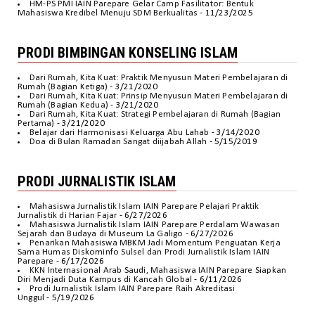
HM-PS PMI IAIN Parepare Gelar Camp Fasilitator: Bentuk
Mahasiswa Kredibel Menuju SDM Berkualitas
- 11/23/2025
PRODI BIMBINGAN KONSELING ISLAM
Dari Rumah, Kita Kuat: Praktik Menyusun Materi Pembelajaran di
Rumah (Bagian Ketiga)
- 3/21/2020
Dari Rumah, Kita Kuat: Prinsip Menyusun Materi Pembelajaran di
Rumah (Bagian Kedua)
- 3/21/2020
Dari Rumah, Kita Kuat: Strategi Pembelajaran di Rumah (Bagian
Pertama)
- 3/21/2020
Belajar dari Harmonisasi Keluarga Abu Lahab
- 3/14/2020
Doa di Bulan Ramadan Sangat diijabah Allah
- 5/15/2019
PRODI JURNALISTIK ISLAM
Mahasiswa Jurnalistik Islam IAIN Parepare Pelajari Praktik
Jurnalistik di Harian Fajar
- 6/27/2026
Mahasiswa Jurnalistik Islam IAIN Parepare Perdalam Wawasan
Sejarah dan Budaya di Museum La Galigo
- 6/27/2026
Penarikan Mahasiswa MBKM Jadi Momentum Penguatan Kerja
Sama Humas Diskominfo Sulsel dan Prodi Jurnalistik Islam IAIN
Parepare
- 6/17/2026
KKN Internasional Arab Saudi, Mahasiswa IAIN Parepare Siapkan
Diri Menjadi Duta Kampus di Kancah Global
- 6/11/2026
Prodi Jurnalistik Islam IAIN Parepare Raih Akreditasi
Unggul
- 5/19/2026