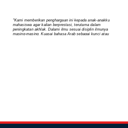
October 06, 2024
UNCATEGORIZED
"Kami memberikan penghargaan ini kepada anak-anakku
Rapat Akademik FUAD: Dekan
mahasiswa agar kalian berprestasi, terutama dalam
peningkatan akhlak. Dalami ilmu sesuai disiplin ilmunya
Tekankan Peningkatan Mutu
masing-masing. Kuasai bahasa Arab sebagai kunci atau
Akademi...
alat menguasai ilmu agama. Bersyukurlah anda terpilih
sebagai mahasiswa berprestasi, pertahankan prestasinya,
August 15, 2024
terutama akhlak kalian. Semua dosen ingin mahasiswanya
lebih pintar dari dosennya sendiri" Dr. A. Nurkidam, M.Hum.
UNCATEGORIZED
| Dekan FUAD IAIN Parepare | 05032019
Kaprodi FUAD Menyerahkan Dokumen
RTL dan Kurikulum pada Penu...
July 21, 2024
UNCATEGORIZED
Pimpinan dan Kaprodi FUAD Rapat
Kerja dan Penyusunan Dokumen...
July 19, 2024
UNCATEGORIZED
Dekan Fuad Pimpin Rapat Penyusunan
Dokumen RTL