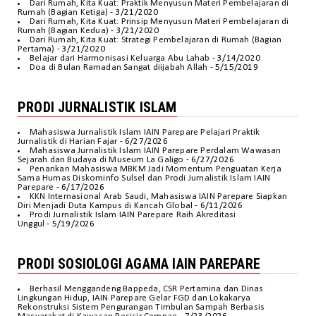
Dari Rumah, Kita Kuat: Praktik Menyusun Materi Pembelajaran di
Rumah (Bagian Ketiga)
- 3/21/2020
Dari Rumah, Kita Kuat: Prinsip Menyusun Materi Pembelajaran di
Rumah (Bagian Kedua)
- 3/21/2020
Dari Rumah, Kita Kuat: Strategi Pembelajaran di Rumah (Bagian
Pertama)
- 3/21/2020
Belajar dari Harmonisasi Keluarga Abu Lahab
- 3/14/2020
Doa di Bulan Ramadan Sangat diijabah Allah
- 5/15/2019
PRODI JURNALISTIK ISLAM
Mahasiswa Jurnalistik Islam IAIN Parepare Pelajari Praktik
Jurnalistik di Harian Fajar
- 6/27/2026
Mahasiswa Jurnalistik Islam IAIN Parepare Perdalam Wawasan
Sejarah dan Budaya di Museum La Galigo
- 6/27/2026
Penarikan Mahasiswa MBKM Jadi Momentum Penguatan Kerja
Sama Humas Diskominfo Sulsel dan Prodi Jurnalistik Islam IAIN
Parepare
- 6/17/2026
KKN Internasional Arab Saudi, Mahasiswa IAIN Parepare Siapkan
Diri Menjadi Duta Kampus di Kancah Global
- 6/11/2026
Prodi Jurnalistik Islam IAIN Parepare Raih Akreditasi
Unggul
- 5/19/2026
PRODI SOSIOLOGI AGAMA IAIN PAREPARE
Berhasil Menggandeng Bappeda, CSR Pertamina dan Dinas
Lingkungan Hidup, IAIN Parepare Gelar FGD dan Lokakarya
Rekonstruksi Sistem Pengurangan Timbulan Sampah Berbasis