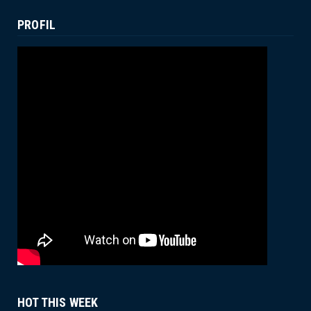
July 16, 2024
PROFIL
UNCATEGORIZED
Membanggakan, Empat Mahasiswa
FUAD IAIN Parepare Raih Juara ...
July 12, 2024
ACADEMIC
Wakil Dekan II FUAD IAIN Parepare
Terima Kunjungan Tim Prog...
June 25, 2024
HOT THIS WEEK