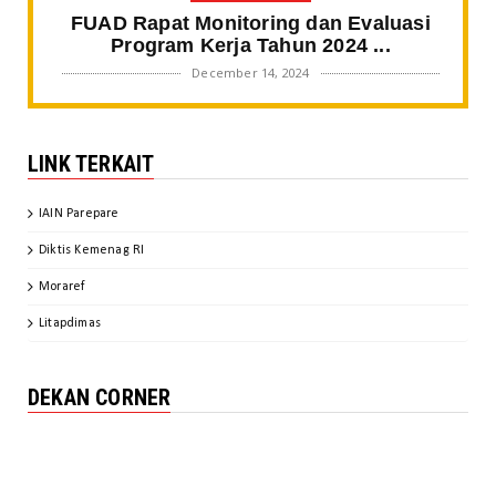
FUAD Rapat Monitoring dan Evaluasi
Program Kerja Tahun 2024 ...
December 14, 2024
BERITA FAKULTAS
Gali Spirit Sultan Bone, Mahasiswa
LINK TERKAIT
SPI IAIN Parepare Tampil ...
November 20, 2024
IAIN Parepare
BERITA FAKULTAS
Diktis Kemenag RI
Kaprodi SPI IAIN Parepare Jadi
Keynote Speaker pada Webinar ...
Moraref
November 20, 2024
Litapdimas
BERITA FAKULTAS
FUAD Finalisasi Dokumen IKU IKT
DEKAN CORNER
October 31, 2024
UNCATEGORIZED
Pimpinan FUAD dan Para Ketua
Rombel Berkomitmen Mengawal Per...