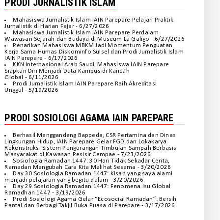
PRODI JURNALISTIK ISLAM
Mahasiswa Jurnalistik Islam IAIN Parepare Pelajari Praktik
Jurnalistik di Harian Fajar
- 6/27/2026
Mahasiswa Jurnalistik Islam IAIN Parepare Perdalam
Wawasan Sejarah dan Budaya di Museum La Galigo
- 6/27/2026
Penarikan Mahasiswa MBKM Jadi Momentum Penguatan
Kerja Sama Humas Diskominfo Sulsel dan Prodi Jurnalistik Islam
IAIN Parepare
- 6/17/2026
KKN Internasional Arab Saudi, Mahasiswa IAIN Parepare
Siapkan Diri Menjadi Duta Kampus di Kancah
Global
- 6/11/2026
Prodi Jurnalistik Islam IAIN Parepare Raih Akreditasi
Unggul
- 5/19/2026
PRODI SOSIOLOGI AGAMA IAIN PAREPARE
Berhasil Menggandeng Bappeda, CSR Pertamina dan Dinas
Lingkungan Hidup, IAIN Parepare Gelar FGD dan Lokakarya
Rekonstruksi Sistem Pengurangan Timbulan Sampah Berbasis
Masyarakat di Kawasan Pesisir Cempae
- 7/23/2026
Sosiologia Ramadan 1447: 30 Hari Tidak Sekadar Cerita,
Ramadan Mengubah Cara Kita Melihat Sesama
- 3/20/2026
Day 30 Sosiologia Ramadan 1447: Kisah yang saya alami
menjadi pelajaran yang begitu dalam
- 3/20/2026
Day 29 Sosiologia Ramadan 1447: Fenomena Isu Global
Ramadhan 1447
- 3/19/2026
Prodi Sosiologi Agama Gelar “Ecosocial Ramadan”: Bersih
Pantai dan Berbagi Takjil Buka Puasa di Parepare
- 3/17/2026