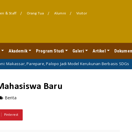
en & Staff
Orang Tua
Alumni
Visitor
l
Akademik
Program Studi
Galeri
Artikel
Dokumen
r, Parepare, Palopo Jadi Model Kerukunan Berbasis SDGs
Berita
 Mahasiswa Baru
Berita
Pinterest