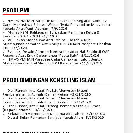
PRODI PMI
HM-PS PMI IAIN Parepare Melaksanakan Kegiatan Comdev
Care : Mahasiswa Sebagai Wujud Nyata Pengabdian Masyarakat
kepada Anak Panti Asuhan
- 7/9/2026
Munas P2MI Balikpapan Tuntaskan Pemilihan Ketua &
Sekertaris 2026 - 2031
- 6/6/2026
Wujudkan Mahasiswa Anti Korupsi, Dosen A.Nurul
Mutmainnah pemateri Anti Korupsi PBAK IAIN Parepare Libatkan
TNI
- 4/7/2025
Evaluasi Desain Afirmasi Negara terhadap Hak Eksklusif OAP:
Respons Atas Kritik Dokumenter 'Pesta Babi'
- 5/11/2026
HM-PS PMI IAIN Parepare Gelar Camp Fasilitator: Bentuk
Mahasiswa Kredibel Menuju SDM Berkualitas
- 11/23/2025
PRODI BIMBINGAN KONSELING ISLAM
Dari Rumah, Kita Kuat: Praktik Menyusun Materi
Pembelajaran di Rumah (Bagian Ketiga)
- 3/21/2020
Dari Rumah, Kita Kuat: Prinsip Menyusun Materi
Pembelajaran di Rumah (Bagian Kedua)
- 3/21/2020
Dari Rumah, Kita Kuat: Strategi Pembelajaran di Rumah
(Bagian Pertama)
- 3/21/2020
Belajar dari Harmonisasi Keluarga Abu Lahab
- 3/14/2020
Doa di Bulan Ramadan Sangat diijabah Allah
- 5/15/2019