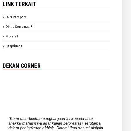
LINK TERKAIT
December 14, 2024
BERITA FAKULTAS
IAIN Parepare
Gali Spirit Sultan Bone, Mahasiswa
SPI IAIN Parepare Tampil ...
Diktis Kemenag RI
November 20, 2024
Moraref
BERITA FAKULTAS
Litapdimas
Kaprodi SPI IAIN Parepare Jadi
Keynote Speaker pada Webinar ...
DEKAN CORNER
November 20, 2024
BERITA FAKULTAS
FUAD Finalisasi Dokumen IKU IKT
October 31, 2024
UNCATEGORIZED
Pimpinan FUAD dan Para Ketua
Rombel Berkomitmen Mengawal
"Kami memberikan penghargaan ini kepada anak-
Per...
anakku mahasiswa agar kalian berprestasi, terutama
dalam peningkatan akhlak. Dalami ilmu sesuai disiplin
October 06, 2024
ilmunya masing-masing. Kuasai bahasa Arab sebagai