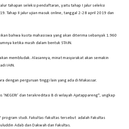
 tahapan seleksi pendaftaran, yaitu tahap I jalur seleksi
9. Tahap II jalur ujian masuk online, tanggal 2-28 april 2019 dan
paikan bahwa kuota mahasiswa yang akan diterima sebanyak 1.960
umnya ketika masih dalam bentuk STAIN.
e akan membludak. Alasannya, minat masyarakat akan semakin
di IAIN.
a dengan perguruan tinggi lain yang ada di Makassar.
us ‘NEGERI’ dan terakreditasi B di wilayah Ajatappareng", ungkap
 program studi. Fakultas-fakultas tersebut adalah Fakultas
shuluddin Adab dan Dakwah dan Fakultas.