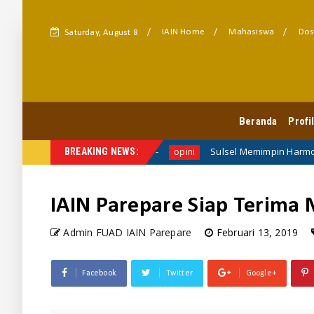
IAIN Home
Mahasiswa
Dos
Saturday, August 8
FUAD HARMONI
Beranda
Profi
 FORDAKOM PTKIN 2025
Sulsel Memimpin Harmoni: Makassa
BREAKING NEWS:
opini
IAIN Parepare Siap Terima
Admin FUAD IAIN Parepare
Februari 13, 2019
Facebook
Twitter
Google+