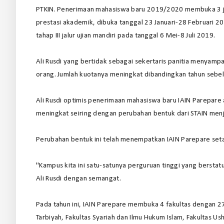
PTKIN. Penerimaan mahasiswa baru 2019/2020 membuka 3 jalur
prestasi akademik, dibuka tanggal 23 Januari-28 Februari 201
tahap III jalur ujian mandiri pada tanggal 6 Mei-8 Juli 2019.
Ali Rusdi yang bertidak sebagai sekertaris panitia menyam
orang. Jumlah kuotanya meningkat dibandingkan tahun sebel
Ali Rusdi optimis penerimaan mahasiswa baru IAIN Parepar
meningkat seiring dengan perubahan bentuk dari STAIN menja
Perubahan bentuk ini telah menempatkan IAIN Parepare setar
"Kampus kita ini satu-satunya perguruan tinggi yang berstat
Ali Rusdi dengan semangat.
Pada tahun ini, IAIN Parepare membuka 4 fakultas dengan 27
Tarbiyah, Fakultas Syariah dan Ilmu Hukum Islam, Fakultas U