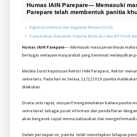
Humas IAIN Parepare--- Memasuki ma
Parepare telah membentuk panitia kh
Rapat Koordinasi dan Kegiatan Monev FUAD
Penyerahan Dokumen Standar Mutu IKU dan IKT FUAD Be
Humas IAIN Parepare---
Memasuki masa penerimaan mahasis
bertugas melayani masyarakat yang berminat melanjutkan pe
Melalui Surat Keputusan Rektor IAIN Parepare, Rektor menunj
sekretaris. Pada hari ini Selasa,12/2/2019 panitia melakuk
dilakukan.
Disela-sela rapat, musyarif mengemukakan bahwa panitia m
sekretariat sebagai pusat informasi dan pendaftaran denga
akan bergerak cepat mensosialisasikan dan menginformasika
Dalam persiapan ini, panitia telah menetapkan tahapan pend