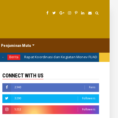
 Penjaminan Mutu
Rapat Koordinasi dan Kegiatan Monev FUAD
Uncategorized
CONNECT WITH US
2340
Fans
3290
Followers
5212
Followers