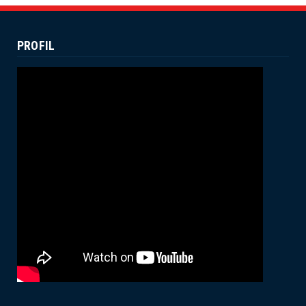
Dekan Fuad Pimpin Rapat Penyusunan
Dokumen RTL
July 16, 2024
PROFIL
UNCATEGORIZED
Membanggakan, Empat Mahasiswa
FUAD IAIN Parepare Raih Juara ...
July 12, 2024
ACADEMIC
Wakil Dekan II FUAD IAIN Parepare
Terima Kunjungan Tim Prog...
June 25, 2024