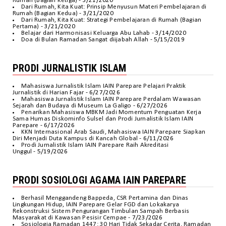
Rumah (Bagian Ketiga)
- 3/21/2020
Dari Rumah, Kita Kuat: Prinsip Menyusun Materi Pembelajaran di
Rumah (Bagian Kedua)
- 3/21/2020
Dari Rumah, Kita Kuat: Strategi Pembelajaran di Rumah (Bagian
Pertama)
- 3/21/2020
Belajar dari Harmonisasi Keluarga Abu Lahab
- 3/14/2020
Doa di Bulan Ramadan Sangat diijabah Allah
- 5/15/2019
PRODI JURNALISTIK ISLAM
Mahasiswa Jurnalistik Islam IAIN Parepare Pelajari Praktik
Jurnalistik di Harian Fajar
- 6/27/2026
Mahasiswa Jurnalistik Islam IAIN Parepare Perdalam Wawasan
Sejarah dan Budaya di Museum La Galigo
- 6/27/2026
Penarikan Mahasiswa MBKM Jadi Momentum Penguatan Kerja
Sama Humas Diskominfo Sulsel dan Prodi Jurnalistik Islam IAIN
Parepare
- 6/17/2026
KKN Internasional Arab Saudi, Mahasiswa IAIN Parepare Siapkan
Diri Menjadi Duta Kampus di Kancah Global
- 6/11/2026
Prodi Jurnalistik Islam IAIN Parepare Raih Akreditasi
Unggul
- 5/19/2026
PRODI SOSIOLOGI AGAMA IAIN PAREPARE
Berhasil Menggandeng Bappeda, CSR Pertamina dan Dinas
Lingkungan Hidup, IAIN Parepare Gelar FGD dan Lokakarya
Rekonstruksi Sistem Pengurangan Timbulan Sampah Berbasis
Masyarakat di Kawasan Pesisir Cempae
- 7/23/2026
Sosiologia Ramadan 1447: 30 Hari Tidak Sekadar Cerita, Ramadan