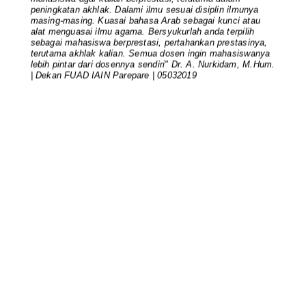
Pimpinan FUAD dan Para Ketua
peningkatan akhlak. Dalami ilmu sesuai disiplin ilmunya
masing-masing. Kuasai bahasa Arab sebagai kunci atau
Rombel Berkomitmen Mengawal Per...
alat menguasai ilmu agama. Bersyukurlah anda terpilih
October 06, 2024
sebagai mahasiswa berprestasi, pertahankan prestasinya,
terutama akhlak kalian. Semua dosen ingin mahasiswanya
UNCATEGORIZED
lebih pintar dari dosennya sendiri" Dr. A. Nurkidam, M.Hum.
| Dekan FUAD IAIN Parepare | 05032019
Rapat Akademik FUAD: Dekan
Tekankan Peningkatan Mutu
Akademi...
August 15, 2024
UNCATEGORIZED
Kaprodi FUAD Menyerahkan Dokumen
RTL dan Kurikulum pada Penu...
July 21, 2024
UNCATEGORIZED
Pimpinan dan Kaprodi FUAD Rapat
Kerja dan Penyusunan Dokumen...
July 19, 2024
UNCATEGORIZED