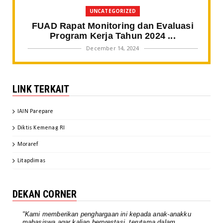
UNCATEGORIZED
FUAD Rapat Monitoring dan Evaluasi
Program Kerja Tahun 2024 ...
December 14, 2024
BERITA FAKULTAS
Gali Spirit Sultan Bone, Mahasiswa
LINK TERKAIT
SPI IAIN Parepare Tampil ...
November 20, 2024
IAIN Parepare
BERITA FAKULTAS
Diktis Kemenag RI
Kaprodi SPI IAIN Parepare Jadi
Keynote Speaker pada Webinar ...
Moraref
November 20, 2024
Litapdimas
BERITA FAKULTAS
FUAD Finalisasi Dokumen IKU IKT
DEKAN CORNER
October 31, 2024
"Kami memberikan penghargaan ini kepada anak-anakku
UNCATEGORIZED
mahasiswa agar kalian berprestasi, terutama dalam