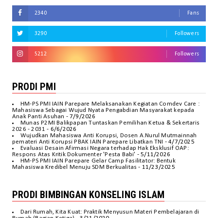
2340
Fans
3290
Followers
5212
Followers
PRODI PMI
HM-PS PMI IAIN Parepare Melaksanakan Kegiatan Comdev Care :
Mahasiswa Sebagai Wujud Nyata Pengabdian Masyarakat kepada
Anak Panti Asuhan
- 7/9/2026
Munas P2MI Balikpapan Tuntaskan Pemilihan Ketua & Sekertaris
2026 - 2031
- 6/6/2026
Wujudkan Mahasiswa Anti Korupsi, Dosen A.Nurul Mutmainnah
pemateri Anti Korupsi PBAK IAIN Parepare Libatkan TNI
- 4/7/2025
Evaluasi Desain Afirmasi Negara terhadap Hak Eksklusif OAP:
Respons Atas Kritik Dokumenter 'Pesta Babi'
- 5/11/2026
HM-PS PMI IAIN Parepare Gelar Camp Fasilitator: Bentuk
Mahasiswa Kredibel Menuju SDM Berkualitas
- 11/23/2025
PRODI BIMBINGAN KONSELING ISLAM
Dari Rumah, Kita Kuat: Praktik Menyusun Materi Pembelajaran di