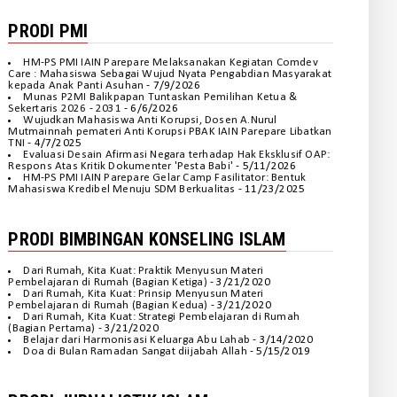
PRODI PMI
HM-PS PMI IAIN Parepare Melaksanakan Kegiatan Comdev
Care : Mahasiswa Sebagai Wujud Nyata Pengabdian Masyarakat
kepada Anak Panti Asuhan
- 7/9/2026
Munas P2MI Balikpapan Tuntaskan Pemilihan Ketua &
Sekertaris 2026 - 2031
- 6/6/2026
Wujudkan Mahasiswa Anti Korupsi, Dosen A.Nurul
Mutmainnah pemateri Anti Korupsi PBAK IAIN Parepare Libatkan
TNI
- 4/7/2025
Evaluasi Desain Afirmasi Negara terhadap Hak Eksklusif OAP:
Respons Atas Kritik Dokumenter 'Pesta Babi'
- 5/11/2026
HM-PS PMI IAIN Parepare Gelar Camp Fasilitator: Bentuk
Mahasiswa Kredibel Menuju SDM Berkualitas
- 11/23/2025
PRODI BIMBINGAN KONSELING ISLAM
Dari Rumah, Kita Kuat: Praktik Menyusun Materi
Pembelajaran di Rumah (Bagian Ketiga)
- 3/21/2020
Dari Rumah, Kita Kuat: Prinsip Menyusun Materi
Pembelajaran di Rumah (Bagian Kedua)
- 3/21/2020
Dari Rumah, Kita Kuat: Strategi Pembelajaran di Rumah
(Bagian Pertama)
- 3/21/2020
Belajar dari Harmonisasi Keluarga Abu Lahab
- 3/14/2020
Doa di Bulan Ramadan Sangat diijabah Allah
- 5/15/2019