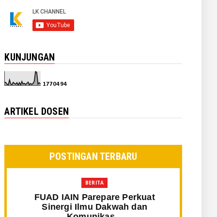
KUNJUNGAN
1
7
7
0
4
9
4
ARTIKEL DOSEN
POSTINGAN TERBARU
BERITA
FUAD IAIN Parepare Perkuat
Sinergi Ilmu Dakwah dan
Komunikas...