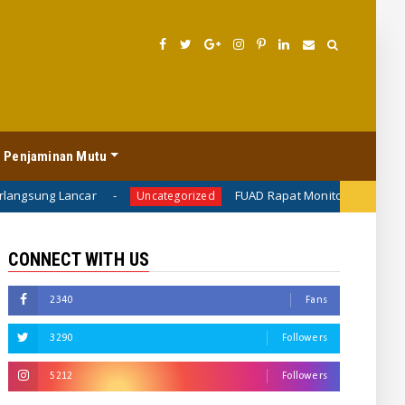
 Penjaminan Mutu
ancar
FUAD Rapat Monitoring dan Evaluasi Prog
Uncategorized
CONNECT WITH US
2340
Fans
3290
Followers
5212
Followers