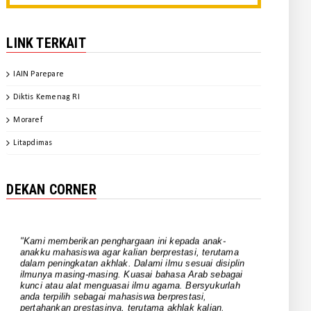
Evaluasi Program Kerja Tahun
2024 ...
LINK TERKAIT
December 14, 2024
BERITA FAKULTAS
IAIN Parepare
Gali Spirit Sultan Bone, Mahasiswa
SPI IAIN Parepare Tampil ...
Diktis Kemenag RI
November 20, 2024
Moraref
BERITA FAKULTAS
Litapdimas
Kaprodi SPI IAIN Parepare Jadi
Keynote Speaker pada Webinar ...
DEKAN CORNER
November 20, 2024
BERITA FAKULTAS
FUAD Finalisasi Dokumen IKU IKT
"Kami memberikan penghargaan ini kepada anak-
anakku mahasiswa agar kalian berprestasi, terutama
October 31, 2024
dalam peningkatan akhlak. Dalami ilmu sesuai disiplin
ilmunya masing-masing. Kuasai bahasa Arab sebagai
UNCATEGORIZED
kunci atau alat menguasai ilmu agama. Bersyukurlah
Pimpinan FUAD dan Para Ketua
anda terpilih sebagai mahasiswa berprestasi,
pertahankan prestasinya, terutama akhlak kalian.
Rombel Berkomitmen Mengawal