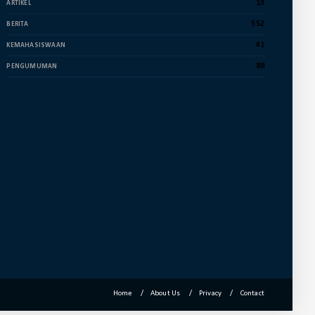
Dekan Fuad Pimpin Rapat
13
ARTIKEL
Penyusunan Dokumen RTL
552
BERITA
July 16, 2024
41
KEMAHASISWAAN
UNCATEGORIZED
88
PENGUMUMAN
Membanggakan, Empat Mahasiswa
FUAD IAIN Parepare Raih Juara ...
July 12, 2024
ACADEMIC
Wakil Dekan II FUAD IAIN Parepare
Terima Kunjungan Tim Prog...
June 25, 2024
Home
About Us
Privacy
Contact