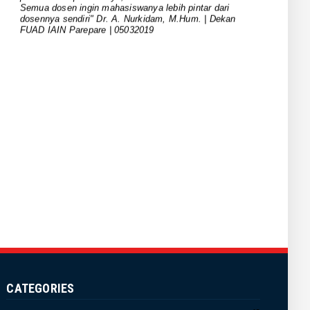
Semua dosen ingin mahasiswanya lebih pintar dari
Per...
dosennya sendiri" Dr. A. Nurkidam, M.Hum. | Dekan
FUAD IAIN Parepare | 05032019
October 06, 2024
UNCATEGORIZED
Rapat Akademik FUAD: Dekan
Tekankan Peningkatan Mutu
Akademi...
August 15, 2024
UNCATEGORIZED
Kaprodi FUAD Menyerahkan
Dokumen RTL dan Kurikulum pada
Penu...
July 21, 2024
UNCATEGORIZED
Pimpinan dan Kaprodi FUAD Rapat
Kerja dan Penyusunan Dokumen...
July 19, 2024
CATEGORIES
UNCATEGORIZED