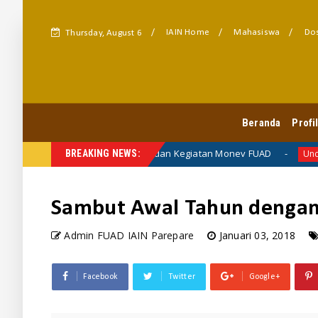
IAIN Home
Mahasiswa
Dos
Thursday, August 6
FUAD HARMONI
Beranda
Profi
Rapat Koordinasi dan Kegiatan Monev FUAD
ta
BREAKING NEWS:
Uncategorized
Sambut Awal Tahun dengan
Admin FUAD IAIN Parepare
Januari 03, 2018
Facebook
Twitter
Google+