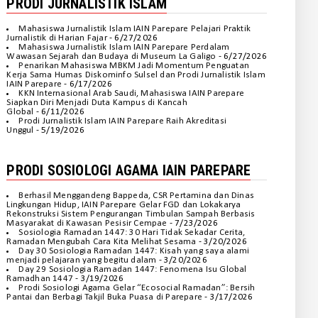
PRODI JURNALISTIK ISLAM
Mahasiswa Jurnalistik Islam IAIN Parepare Pelajari Praktik
Jurnalistik di Harian Fajar
- 6/27/2026
Mahasiswa Jurnalistik Islam IAIN Parepare Perdalam
Wawasan Sejarah dan Budaya di Museum La Galigo
- 6/27/2026
Penarikan Mahasiswa MBKM Jadi Momentum Penguatan
Kerja Sama Humas Diskominfo Sulsel dan Prodi Jurnalistik Islam
IAIN Parepare
- 6/17/2026
KKN Internasional Arab Saudi, Mahasiswa IAIN Parepare
Siapkan Diri Menjadi Duta Kampus di Kancah
Global
- 6/11/2026
Prodi Jurnalistik Islam IAIN Parepare Raih Akreditasi
Unggul
- 5/19/2026
PRODI SOSIOLOGI AGAMA IAIN PAREPARE
Berhasil Menggandeng Bappeda, CSR Pertamina dan Dinas
Lingkungan Hidup, IAIN Parepare Gelar FGD dan Lokakarya
Rekonstruksi Sistem Pengurangan Timbulan Sampah Berbasis
Masyarakat di Kawasan Pesisir Cempae
- 7/23/2026
Sosiologia Ramadan 1447: 30 Hari Tidak Sekadar Cerita,
Ramadan Mengubah Cara Kita Melihat Sesama
- 3/20/2026
Day 30 Sosiologia Ramadan 1447: Kisah yang saya alami
menjadi pelajaran yang begitu dalam
- 3/20/2026
Day 29 Sosiologia Ramadan 1447: Fenomena Isu Global
Ramadhan 1447
- 3/19/2026
Prodi Sosiologi Agama Gelar “Ecosocial Ramadan”: Bersih
Pantai dan Berbagi Takjil Buka Puasa di Parepare
- 3/17/2026