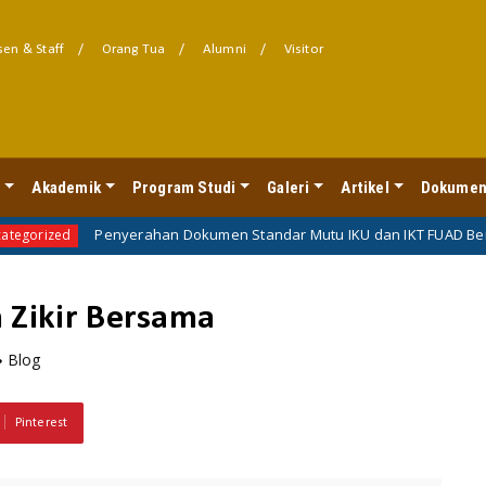
en & Staff
Orang Tua
Alumni
Visitor
l
Akademik
Program Studi
Galeri
Artikel
Dokumen
Penyerahan Dokumen Standar Mutu IKU dan IKT FUAD Berlangsung L
 Zikir Bersama
Blog
Pinterest