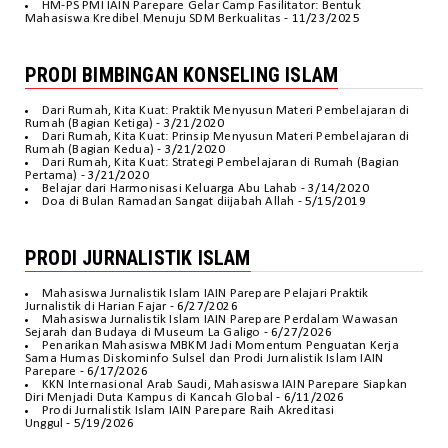
HM-PS PMI IAIN Parepare Gelar Camp Fasilitator: Bentuk
Mahasiswa Kredibel Menuju SDM Berkualitas
- 11/23/2025
PRODI BIMBINGAN KONSELING ISLAM
Dari Rumah, Kita Kuat: Praktik Menyusun Materi Pembelajaran di
Rumah (Bagian Ketiga)
- 3/21/2020
Dari Rumah, Kita Kuat: Prinsip Menyusun Materi Pembelajaran di
Rumah (Bagian Kedua)
- 3/21/2020
Dari Rumah, Kita Kuat: Strategi Pembelajaran di Rumah (Bagian
Pertama)
- 3/21/2020
Belajar dari Harmonisasi Keluarga Abu Lahab
- 3/14/2020
Doa di Bulan Ramadan Sangat diijabah Allah
- 5/15/2019
PRODI JURNALISTIK ISLAM
Mahasiswa Jurnalistik Islam IAIN Parepare Pelajari Praktik
Jurnalistik di Harian Fajar
- 6/27/2026
Mahasiswa Jurnalistik Islam IAIN Parepare Perdalam Wawasan
Sejarah dan Budaya di Museum La Galigo
- 6/27/2026
Penarikan Mahasiswa MBKM Jadi Momentum Penguatan Kerja
Sama Humas Diskominfo Sulsel dan Prodi Jurnalistik Islam IAIN
Parepare
- 6/17/2026
KKN Internasional Arab Saudi, Mahasiswa IAIN Parepare Siapkan
Diri Menjadi Duta Kampus di Kancah Global
- 6/11/2026
Prodi Jurnalistik Islam IAIN Parepare Raih Akreditasi
Unggul
- 5/19/2026