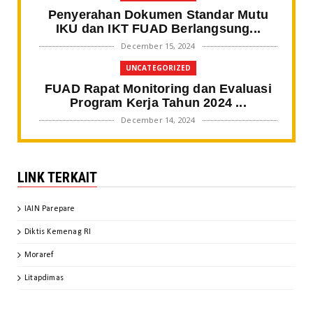
Penyerahan Dokumen Standar Mutu
IKU dan IKT FUAD Berlangsung...
December 15, 2024
UNCATEGORIZED
FUAD Rapat Monitoring dan Evaluasi
Program Kerja Tahun 2024 ...
December 14, 2024
BERITA FAKULTAS
Gali Spirit Sultan Bone, Mahasiswa
LINK TERKAIT
SPI IAIN Parepare Tampil ...
November 20, 2024
IAIN Parepare
BERITA FAKULTAS
Diktis Kemenag RI
Kaprodi SPI IAIN Parepare Jadi
Keynote Speaker pada Webinar ...
Moraref
November 20, 2024
Litapdimas
BERITA FAKULTAS
FUAD Finalisasi Dokumen IKU IKT