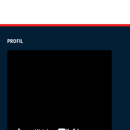
July 19, 2024
UNCATEGORIZED
Dekan Fuad Pimpin Rapat Penyusunan
Dokumen RTL
July 16, 2024
PROFIL
UNCATEGORIZED
Membanggakan, Empat Mahasiswa
FUAD IAIN Parepare Raih Juara ...
July 12, 2024
ACADEMIC
Wakil Dekan II FUAD IAIN Parepare
Terima Kunjungan Tim Prog...
June 25, 2024