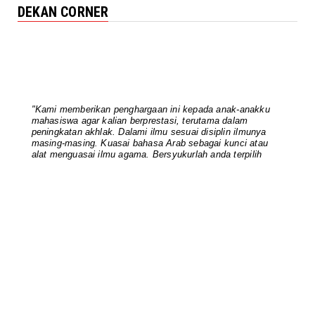
DEKAN CORNER
October 31, 2024
UNCATEGORIZED
Pimpinan FUAD dan Para Ketua
Rombel Berkomitmen Mengawal Per...
October 06, 2024
"Kami memberikan penghargaan ini kepada anak-anakku
UNCATEGORIZED
mahasiswa agar kalian berprestasi, terutama dalam
peningkatan akhlak. Dalami ilmu sesuai disiplin ilmunya
Rapat Akademik FUAD: Dekan
masing-masing. Kuasai bahasa Arab sebagai kunci atau
Tekankan Peningkatan Mutu
alat menguasai ilmu agama. Bersyukurlah anda terpilih
Akademi...
sebagai mahasiswa berprestasi, pertahankan prestasinya,
terutama akhlak kalian. Semua dosen ingin mahasiswanya
August 15, 2024
lebih pintar dari dosennya sendiri" Dr. A. Nurkidam, M.Hum.
| Dekan FUAD IAIN Parepare | 05032019
UNCATEGORIZED
Kaprodi FUAD Menyerahkan Dokumen
RTL dan Kurikulum pada Penu...
July 21, 2024
UNCATEGORIZED
Pimpinan dan Kaprodi FUAD Rapat
Kerja dan Penyusunan Dokumen...