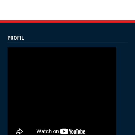
July 19, 2024
UNCATEGORIZED
Dekan Fuad Pimpin Rapat Penyusunan
Dokumen RTL
July 16, 2024
PROFIL
UNCATEGORIZED
Membanggakan, Empat Mahasiswa
FUAD IAIN Parepare Raih Juara ...
July 12, 2024
ACADEMIC
Wakil Dekan II FUAD IAIN Parepare
Terima Kunjungan Tim Prog...
June 25, 2024