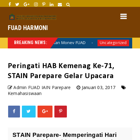
FUAD HARMONI
ordinasi dan Kegiatan Monev FUAD
Penyerahan 
BREAKING NEWS:
Uncategorized
Peringati HAB Kemenag Ke-71,
STAIN Parepare Gelar Upacara
Admin FUAD IAIN Parepare
Januari 03, 2017
Kemahasiswaan
STAIN Parepare- Memperingati Hari