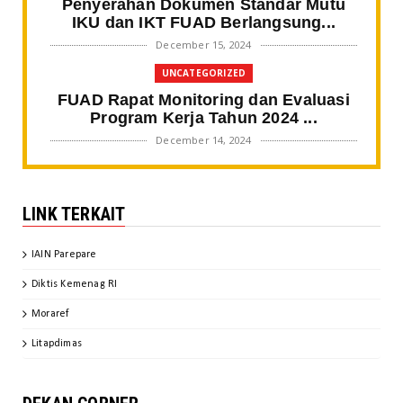
Penyerahan Dokumen Standar Mutu
IKU dan IKT FUAD Berlangsung...
December 15, 2024
UNCATEGORIZED
FUAD Rapat Monitoring dan Evaluasi
Program Kerja Tahun 2024 ...
December 14, 2024
BERITA FAKULTAS
Gali Spirit Sultan Bone, Mahasiswa
LINK TERKAIT
SPI IAIN Parepare Tampil ...
November 20, 2024
IAIN Parepare
BERITA FAKULTAS
Diktis Kemenag RI
Kaprodi SPI IAIN Parepare Jadi
Keynote Speaker pada Webinar ...
Moraref
November 20, 2024
Litapdimas
BERITA FAKULTAS
FUAD Finalisasi Dokumen IKU IKT