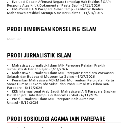
Evaluasi Desain Afirmasi Negara terhadap Hak Eksklusif OAP:
Respons Atas Kritik Dokumenter 'Pesta Babi'
- 5/11/2026
HM-PS PMI IAIN Parepare Gelar Camp Fasilitator: Bentuk
Mahasiswa Kredibel Menuju SDM Berkualitas
- 11/23/2025
PRODI BIMBINGAN KONSELING ISLAM
Memuat...
PRODI JURNALISTIK ISLAM
Mahasiswa Jurnalistik Islam IAIN Parepare Pelajari Praktik
Jurnalistik di Harian Fajar
- 6/27/2026
Mahasiswa Jurnalistik Islam IAIN Parepare Perdalam Wawasan
Sejarah dan Budaya di Museum La Galigo
- 6/27/2026
Penarikan Mahasiswa MBKM Jadi Momentum Penguatan Kerja
Sama Humas Diskominfo Sulsel dan Prodi Jurnalistik Islam IAIN
Parepare
- 6/17/2026
KKN Internasional Arab Saudi, Mahasiswa IAIN Parepare Siapkan
Diri Menjadi Duta Kampus di Kancah Global
- 6/11/2026
Prodi Jurnalistik Islam IAIN Parepare Raih Akreditasi
Unggul
- 5/19/2026
PRODI SOSIOLOGI AGAMA IAIN PAREPARE