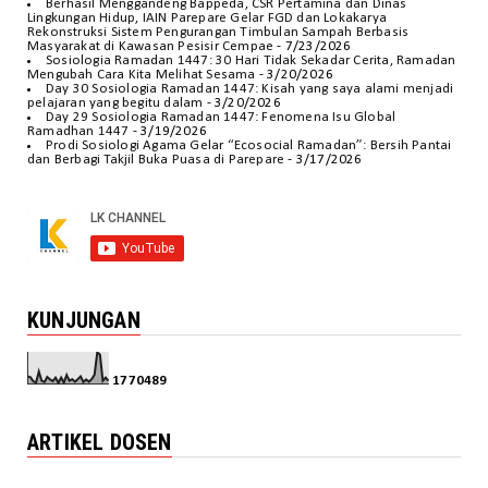
Berhasil Menggandeng Bappeda, CSR Pertamina dan Dinas
Lingkungan Hidup, IAIN Parepare Gelar FGD dan Lokakarya
Rekonstruksi Sistem Pengurangan Timbulan Sampah Berbasis
Masyarakat di Kawasan Pesisir Cempae
- 7/23/2026
Sosiologia Ramadan 1447: 30 Hari Tidak Sekadar Cerita, Ramadan
Mengubah Cara Kita Melihat Sesama
- 3/20/2026
Day 30 Sosiologia Ramadan 1447: Kisah yang saya alami menjadi
pelajaran yang begitu dalam
- 3/20/2026
Day 29 Sosiologia Ramadan 1447: Fenomena Isu Global
Ramadhan 1447
- 3/19/2026
Prodi Sosiologi Agama Gelar “Ecosocial Ramadan”: Bersih Pantai
dan Berbagi Takjil Buka Puasa di Parepare
- 3/17/2026
KUNJUNGAN
1
7
7
0
4
8
9
ARTIKEL DOSEN