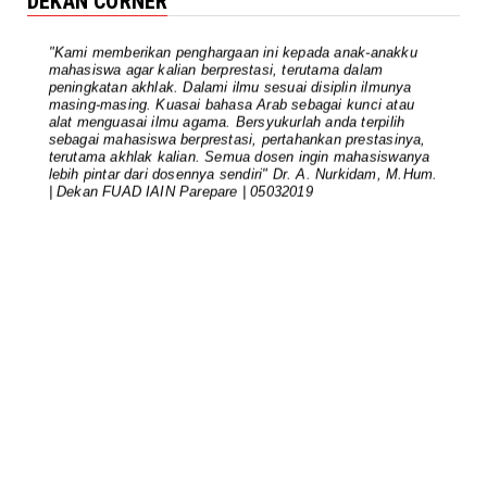
DEKAN CORNER
October 31, 2024
UNCATEGORIZED
"Kami memberikan penghargaan ini kepada anak-anakku
mahasiswa agar kalian berprestasi, terutama dalam
Pimpinan FUAD dan Para Ketua
peningkatan akhlak. Dalami ilmu sesuai disiplin ilmunya
Rombel Berkomitmen Mengawal Per...
masing-masing. Kuasai bahasa Arab sebagai kunci atau
alat menguasai ilmu agama. Bersyukurlah anda terpilih
October 06, 2024
sebagai mahasiswa berprestasi, pertahankan prestasinya,
terutama akhlak kalian. Semua dosen ingin mahasiswanya
UNCATEGORIZED
lebih pintar dari dosennya sendiri" Dr. A. Nurkidam, M.Hum.
| Dekan FUAD IAIN Parepare | 05032019
Rapat Akademik FUAD: Dekan
Tekankan Peningkatan Mutu
Akademi...
August 15, 2024
UNCATEGORIZED
Kaprodi FUAD Menyerahkan Dokumen
RTL dan Kurikulum pada Penu...
July 21, 2024
UNCATEGORIZED
Pimpinan dan Kaprodi FUAD Rapat
Kerja dan Penyusunan Dokumen...