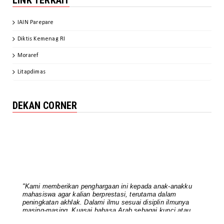
LINK TERKAIT
November 20, 2024
IAIN Parepare
BERITA FAKULTAS
Diktis Kemenag RI
Kaprodi SPI IAIN Parepare Jadi
Keynote Speaker pada Webinar ...
Moraref
November 20, 2024
Litapdimas
BERITA FAKULTAS
FUAD Finalisasi Dokumen IKU IKT
DEKAN CORNER
October 31, 2024
UNCATEGORIZED
Pimpinan FUAD dan Para Ketua
Rombel Berkomitmen Mengawal Per...
October 06, 2024
UNCATEGORIZED
"Kami memberikan penghargaan ini kepada anak-anakku
Rapat Akademik FUAD: Dekan
mahasiswa agar kalian berprestasi, terutama dalam
peningkatan akhlak. Dalami ilmu sesuai disiplin ilmunya
Tekankan Peningkatan Mutu
masing-masing. Kuasai bahasa Arab sebagai kunci atau
Akademi...
alat menguasai ilmu agama. Bersyukurlah anda terpilih
sebagai mahasiswa berprestasi, pertahankan prestasinya,
August 15, 2024