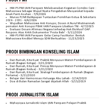
HM-PS PMI IAIN Parepare Melaksanakan Kegiatan Comdev Care :
Mahasiswa Sebagai Wujud Nyata Pengabdian Masyarakat kepada
Anak Panti Asuhan
- 7/9/2026
Munas P2MI Balikpapan Tuntaskan Pemilihan Ketua & Sekertaris
2026 - 2031
- 6/6/2026
Wujudkan Mahasiswa Anti Korupsi, Dosen A.Nurul Mutmainnah
pemateri Anti Korupsi PBAK IAIN Parepare Libatkan TNI
- 4/7/2025
Evaluasi Desain Afirmasi Negara terhadap Hak Eksklusif OAP:
Respons Atas Kritik Dokumenter 'Pesta Babi'
- 5/11/2026
HM-PS PMI IAIN Parepare Gelar Camp Fasilitator: Bentuk
Mahasiswa Kredibel Menuju SDM Berkualitas
- 11/23/2025
PRODI BIMBINGAN KONSELING ISLAM
Dari Rumah, Kita Kuat: Praktik Menyusun Materi Pembelajaran di
Rumah (Bagian Ketiga)
- 3/21/2020
Dari Rumah, Kita Kuat: Prinsip Menyusun Materi Pembelajaran di
Rumah (Bagian Kedua)
- 3/21/2020
Dari Rumah, Kita Kuat: Strategi Pembelajaran di Rumah (Bagian
Pertama)
- 3/21/2020
Belajar dari Harmonisasi Keluarga Abu Lahab
- 3/14/2020
Doa di Bulan Ramadan Sangat diijabah Allah
- 5/15/2019
PRODI JURNALISTIK ISLAM
Mahasiswa Jurnalistik Islam IAIN Parepare Pelajari Praktik