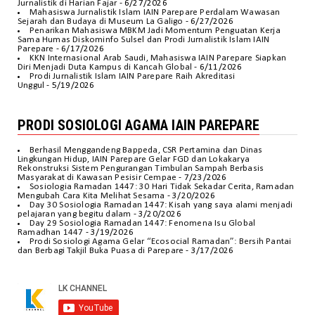
Jurnalistik di Harian Fajar
- 6/27/2026
Mahasiswa Jurnalistik Islam IAIN Parepare Perdalam Wawasan
Sejarah dan Budaya di Museum La Galigo
- 6/27/2026
Penarikan Mahasiswa MBKM Jadi Momentum Penguatan Kerja
Sama Humas Diskominfo Sulsel dan Prodi Jurnalistik Islam IAIN
Parepare
- 6/17/2026
KKN Internasional Arab Saudi, Mahasiswa IAIN Parepare Siapkan
Diri Menjadi Duta Kampus di Kancah Global
- 6/11/2026
Prodi Jurnalistik Islam IAIN Parepare Raih Akreditasi
Unggul
- 5/19/2026
PRODI SOSIOLOGI AGAMA IAIN PAREPARE
Berhasil Menggandeng Bappeda, CSR Pertamina dan Dinas
Lingkungan Hidup, IAIN Parepare Gelar FGD dan Lokakarya
Rekonstruksi Sistem Pengurangan Timbulan Sampah Berbasis
Masyarakat di Kawasan Pesisir Cempae
- 7/23/2026
Sosiologia Ramadan 1447: 30 Hari Tidak Sekadar Cerita, Ramadan
Mengubah Cara Kita Melihat Sesama
- 3/20/2026
Day 30 Sosiologia Ramadan 1447: Kisah yang saya alami menjadi
pelajaran yang begitu dalam
- 3/20/2026
Day 29 Sosiologia Ramadan 1447: Fenomena Isu Global
Ramadhan 1447
- 3/19/2026
Prodi Sosiologi Agama Gelar “Ecosocial Ramadan”: Bersih Pantai
dan Berbagi Takjil Buka Puasa di Parepare
- 3/17/2026