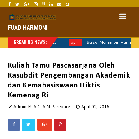
FUAD HARMONI
l FORDAKOM PTKIN 2025
Sulsel Memimpin Harmoni: Makass
BREAKING NEWS:
opini
Kuliah Tamu Pascasarjana Oleh
Kasubdit Pengembangan Akademik
dan Kemahasiswaan Diktis
Kemenag Ri
Admin FUAD IAIN Parepare
April 02, 2016